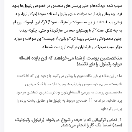
سبب شده دیدگاه‌ها و حتی پرسش‌های متعددی در خصوص رتینول‌ها پدید
آید. چه زمانی باید از محصولات حاوی رتینول استفاده نمود؟ (درکنار اینها، چه
زمانی باید استفاده از این محصولات را متوقف نمود؟) اثرگذاری فرمولاسیون آنها
به چه شکل است؟ آیا با پوستهای حساس سازگارند؟ و حتی، چگونه باید به
چنین محصولاتی دسترسی پیدا کرد؟ و رتین A چیست؟ این سوالات و موارد
دیگر سبب سردرگمی طرفداران مراقبت از پوست شده‌اند.
متخصصین پوست از شما می‌خواهند که این
یازده افسانه
درباره رتینول
را باور نکنید!
ما در این مقاله برخی نکات مبهم را روشن می‌کنیم. با وجود این که اطلاعات
نادرست بسیاری درخصوص رتینوئیدها وجود دارد، ما با کمک بهترین
متخصصین پوست به بررسی افسانه‌ای‌ترین و نادرست‌ترین ادعاهای موجود
پرداخته‌ایم. در ادامه 11 افسانه‌ی مربوط به رتینول‌ها و حقایق پشت پرده را
بررسی کرده‌ایم.
1. تمامی ترکیباتی که با حرف ر شروع می‌شوند (رتینول، رتینوئیک
اسید) اساسا یک کار را انجام می‌دهند.