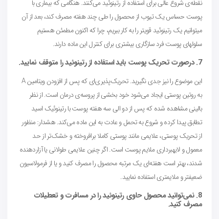
نقطه‌ی شروع عالی برای استفاده از رتینوئید می‌کنند. هنگامی که بیماری با
پوست حساس یک تیوب از محصول را طی چند هفته مصرف کند، بعد از آن
میتوانیم یک رتینوئید قویتر را به کار ببریم، چرا که اکنون مطمئن هستیم
سلولهای پوست فرد سازگاری بیشتری برای کنترل این ماده دارند.
7. درصورت تحریک پوست باید استفاده از رتینوئید را متوقف نمایید.
این موضوع را نیز جدی نگیرید. تحریک‌پذیری‌ای که پس از افزودن ویتامین A
به روتین پوستی ایجاد می‌شود خود بخشی از پروسه‌ی درمان است. از نظر
بالینی مشاهده شده که پس از دو الی سه هفته پوست با رتینوئیک اسید
تطابق پیدا کرده و شروع به تحمل و عادت به این ماده می‌کند. هشدار: منظور
از تحریک پوستی، علایمی مانند پوستی کاملا برافروخته و خشک‌تر از حد
معمول و لایه‎برداری ملایم پوست است. اگر چنین علایمی طولانی یا آزاردهنده
شدند، بهتر است هفته‌ای یک مرتبه محصول را مصرف کنید و یا از فرمولاسیون
ضعیفتر و ملایمتری استفاده نمایید.
8. نمی‌توانید محصول حاوی رتینوئید را در مسافرت و تعطیلات
مصرف کنید.