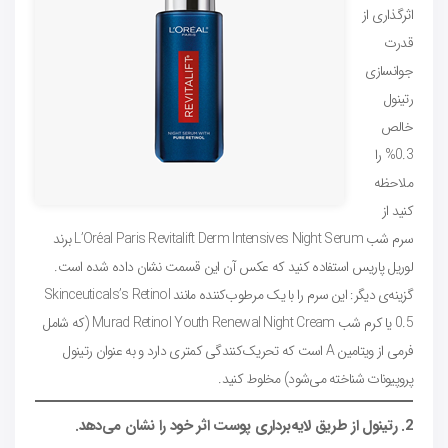
اثرگذاری از
قدرت
جوانسازی
رتینول
خالص
0.3% را
ملاحظه
کنید از
سرم شب L’Oréal Paris Revitalift Derm Intensives Night Serum برند
لوریل پاریس استفاده کنید که عکس آن این قسمت نشان داده شده است.
گزینه‌ی دیگر: این سرم را با یک مرطوب‌کننده مانند Skinceuticals’s Retinol
0.5 یا کرم شب Murad Retinol Youth Renewal Night Cream (که شامل
فرمی از ویتامین A است که تحریک‌کنندگی کمتری دارد و به عنوان رتینول
پروپیونات شناخته می‌شود) مخلوط کنید.
2. رتینول از طریق لایه‌برداری پوست اثر خود را نشان می‌دهد.