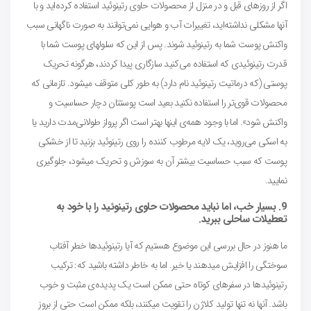
اگر از روزهای قبل و در منزل از محصولات حاوی رتینوئید استفاده کرده‌اید و با
آنها مشکلی نداشته‌اید، تغییرات آب و هوایی نمی‌توانند به صورت ناگهانی سبب
واکنش پوست شما به رتینوئید ‌شوند. پس از این که سلولهای پوست شما با
قدرت رتینوئیدی که استفاده می‌کنید سازگاری پیدا کردند، هرگونه تحریک
پوستی (که درماتیت رتینوئید نام دارد) به طور کلی متوقف میشود. تازمانی که
محصولات قوی‌تر را استفاده نکنید بعید است پوستتان دچار حساسیت و
واکنش شود». اما با وجود همه‌‌ی اینها بهتر است اگر پرواز طولانی‌مدت دارید یا
به اسکی می‌روید، یک لایه مرطوب کننده را روی رتینوئید بزنید تا از خشکی
پوست که سبب حساسیت بیشتر آن به سوزش و تحریک میشود، جلوگیری
نمایید.
9. بسیار خب، اما نباید محصولات حاوی رتینوئید را با خود به
تعطیلات ساحلی ببرید.
ما هنوز در حال بررسی این موضوع هستیم که آیا رتینوئیدها خطر آفتاب
سوختگی را افزایش میدهند یا خیر. اما به خاطر داشته باشید که: ترکیب
رتینوئیدها در سفرهای کوتاه حتی ممکن است یک پدیده‌ی مثبت و خوب
باشد. آنها نه تنها تولید کلاژن را تقویت میکنند، بلکه ممکن است حتی از بروز