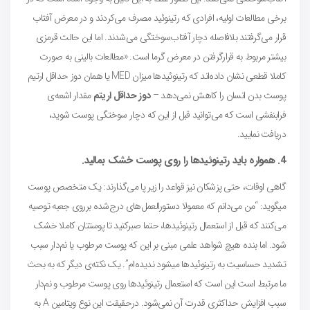
برخی مطالعات اولیه، افرادی که رتینوئید مصرف می‌کردند و در معرض آفتاب
قرار می‌گرفتند بلافاصله دچار آفتاب‌سوختگی می‌شدند. اما این حالت قرمزی
بیشتر مربوط به قرارگرفتن در معرض گرما است. «مطالعات بالینی به صورت
کاملا قطعی نشان داده‌اند که رتینوئیدها میزان MED یا همان دوز حداقل ارتیم
پوست بدن انسان را کاهش نمی‌دهد –
دوز حداقل اریتم
مقدار اشعه‌ی
فرابنفشی است که می‌توانید قبل از این که دچار سوختگی پوست شوید،
دریافت نمایید.
4. همواره باید رتینوئیدها را روی پوست خشک بمالید.
گاهی اوقات، حتی پزشکان نیز قواعد را زیر پا می‌گذارند: یک متخصص پوست
میگوید: “من می‌دانم که معمولا دستورالعمل‌های درج‌شده برروی جعبه توصیه
می‌کنند که قبل از استعمال رتینوئیدها، حتما صبرکنید تا پوستتان کاملا خشک
شود. اما بنده هیچ شواهد علمی مبنی بر این که پوست مرطوب یا نم‌دار سبب
تشدید حساسیت به رتینوئیدها میشود ندیده‌ام”. یک نکته‌ی دیگر که به بحث
ما مرتبط است این است که استعمال رتینوئیدها روی پوست مرطوب و نم‌دار
سبب افزایش حداکثری قدرت آن نمی‌شود. درحقیقت این نوع ویتامین A به