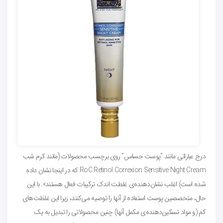
درج عباراتی مانند “پوست حساس” روی برچسب محصولات (مانند کرم شب
RoC Retinol Correxion Sensitive Night Cream که در اینجا نشان داده
شده است) اغلب نشان‌دهنده‌ی غلطت اندک ترکیبات فعال هستند». با این
حال، متخصصین پوست استفاده از آنها را توصیه می‌کنند، زیرا این غلظت‌های
کم (و مواد تسکین‌دهنده‌ی مکمل آنها) چنین محصولاتی را تبدیل به یک