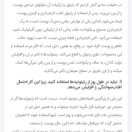
در حقیقت، ما نیز گمان کردیم که رتینول و ترکیبات آن سلولهای مرده‌ی پوست
را از بین می‌برند. پس از استفاده از رتینول اغلب لایه‌برداری و قرمزی پوست
ایجاد می‌شود، اما این یکی از عوارض جانبی تحریک پوست است، نه یک
لایه‌برداری صحیح و یکنواخت مانند زمانی که از ترکیباتی چون گلیکولیک اسید
استفاده می‌کنید. «این لایه‌برداری قطعا چیزی نیست که سبب بهبود حالت
ظاهری پوست افراد شود. در واقع، به همین دلیل است که اکثر مردم استفاده از
این محصولات حاوی رتینول را قطع می‌کنند. رتینوئیدها با تاثیر بر ژن و افزایش
تولید کلاژن، به صاف و یکنواخت شدن پوست و از بین رفتن تیرگی‌ها کمک
میکنند و از این طریق در سطح عمیقتری تاثیر می‌گذارند.
3. نباید در طول روز از رتینوئیدها استفاده کنید، زیرا این کار احتمال
آفتاب‌سوختگی را افزایش می‌دهد.
این یکی از بزرگترین افسانه‌های موجود است. درست است که رتینوئیدها اگر در
معرض نور خورشید قرار بگیرند تجزیه میشوند، و به همین دلیل نیز در
بسته‌بندی مات قرار داده می‌شوند و بهتر است شبها استفاده شوند تا اطمینان
حاصل گردد که غیرفعال نشده‌اند. اما با این حال، پوست را مستعد
آفتاب‌سوختگی نمی‌کنند. این تصور غلط به این دلیل به وجود آمده است که در