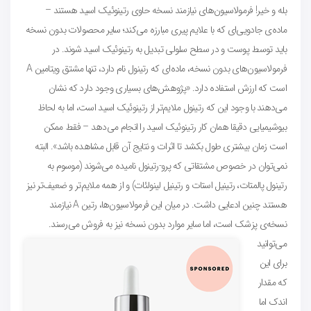
بله و خیر! فرمولاسیون‌های نیازمند نسخه حاوی رتینوئیک اسید هستند –
ماده‌ی جادویی‌ای که با علایم پیری مبارزه می‌کند؛ سایر محصولات بدون نسخه
باید توسط پوست و در سطح سلولی تبدیل به رتینوئیک اسید شوند. در
فرمولاسیون‌های بدون نسخه، ماده‌ای که رتینول نام دارد، تنها مشتق ویتامین A
است که ارزش استفاده دارد. «پژوهش‌های بسیاری وجود دارد که نشان
می‌دهند با وجود این که رتینول ملایم‌تر از رتینوئیک اسید است، اما به لحاظ
بیوشیمیایی دقیقا همان کار رتینوئیک اسید را انجام می‌دهد – فقط ممکن
است زمان بیشتری طول بکشد تا اثرات و نتایج آن قابل مشاهده باشد». البته
نمی‌توان در خصوص مشتقاتی که پرو-رتینول نامیده می‌شوند (موسوم به
رتینول پالمتات، رتینیل استات و رتینیل لینولئات) و از همه ملایم‌تر و ضعیف‌تر نیز
هستند چنین ادعایی داشت. در میان این فرمولاسیون‌ها، رتین A نیازمند
نسخه‌ی پزشک است، اما سایر موارد بدون نسخه نیز به فروش می‌رسند.
می‌توانید
برای این
که مقدار
اندک اما