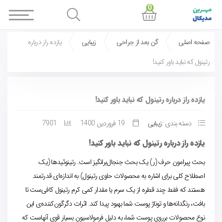
0
صفحه اصلی
گن بعد از جراحی
زیبایی
یازده راز درباره
رتینول که نباید باور کنید!
یازده راز درباره رتینول که نباید باور کنید!
دسته بندی :
زیبایی
19 فروردین 1400
7901
یازده راز درباره رتینول که نباید باور کنید!
بحث پیرامون حرف (ر) یک بحث جنجال‌برانگیز است. رتینوئیدها (یک
اصطلاح کلی برای اشاره به محصولات حاوی رتینول) به اندازه‌ای قدرتمند
هستند که فقط چند قطره از یک سرم یا مقدار کمی کرم رتینول کافی‌ست تا
بافت، رنگدانه‌ها و توناژ پوست شما بهبود پیدا کند. اثرات دگرگون‌کننده‌ی این
نوع محصولات برروی پوست شما، به دلیل فرمولاسیون بسیار قوی‌ آنهاست که