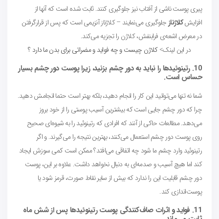
پیری پوست ناشی از آفتاب نیز جلوگیری کنند. ثابت شده است که آنها از
افزایش
کلاژناز
جلوگیری می‌نمایند – کلاژناز آنزیمی است که پس از قرارگرفتن
در معرض اشعه‌ی فرابنفش، کلاژن را تجزیه می‌کند.
در این لینک>
کلاژن چیست و چه فواید و مضراتی برای بدن ما دارد ؟
10. رتینوئیدها را نباید به دور چشم بزنید، زیرا پوست دور چشم بسیار
حساس است.
شما نه تنها می‌توانید این کار را انجام دهید، بلکه بهتر است حتما انجامش دهید.
چرا که دور چشم جایی است که بیشترین آسیب پوستی را از خود بروز
می‌دهد. مطالعات حاکی از آنند که افرادی که رتینوئید را به شیوه‌ای صحیح
روی پوست دور چشم استعمال می‌کنند، بهترین نتیجه را می‌گیرند. و اگر
رتینوئید وارد چشم ما شود چه اتفاقی می‌افتد؟ ممکن است کمی سوزش ایجاد
کند اما هیچ آسیب و صدمه‌ای به دنبال نخواهد داشت. علاوه بر این، پوست
دور چشم قابلیت این را ندارد که بیش از سایر نقاط صورت، قرمز شود یا
پوست‌اندازی کند.
11. فواید و اثرات صاف‌کنندگی پوست رتینوئیدها پس از شش ماه