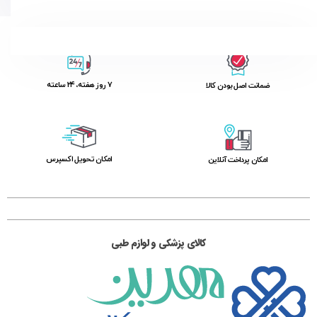
۷ روز ﻫﻔﺘﻪ، ۲۴ ﺳﺎﻋﺘﻪ
ﺿﻤﺎﻧﺖ اﺻﻞ ﺑﻮدن ﮐﺎﻟﺎ
اﻣﮑﺎن ﺗﺤﻮﯾﻞ اﮐﺴﭙﺮس
امکان پرداخت آنلاین
کالای پزشکی و لوازم طبی