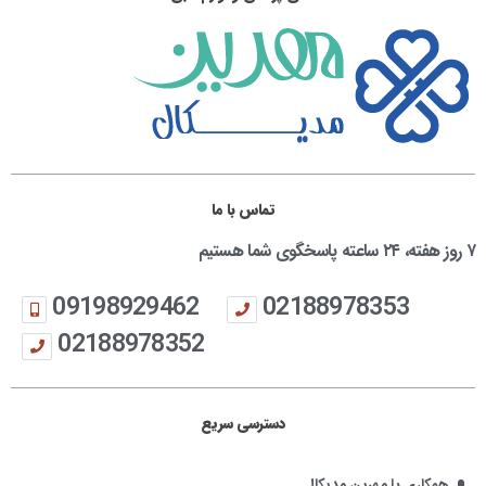
تماس با ما
۷ روز هفته، ۲۴ ساعته پاسخگوی شما هستیم
09198929462
02188978353
02188978352
دسترسی سریع
همکاری با مهرین مدیکال