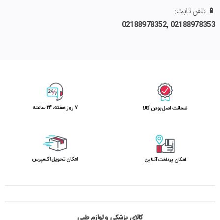
📱
تلفن ثابت:
02188978352
,
02188978353
۷ روز ﻫﻔﺘﻪ، ۲۴ ﺳﺎﻋﺘﻪ
ﺿﻤﺎﻧﺖ اﺻﻞ ﺑﻮدن ﮐﺎﻟﺎ
اﻣﮑﺎن ﺗﺤﻮﯾﻞ اﮐﺴﭙﺮس
امکان پرداخت آنلاین
کالای پزشکی و لوازم طبی