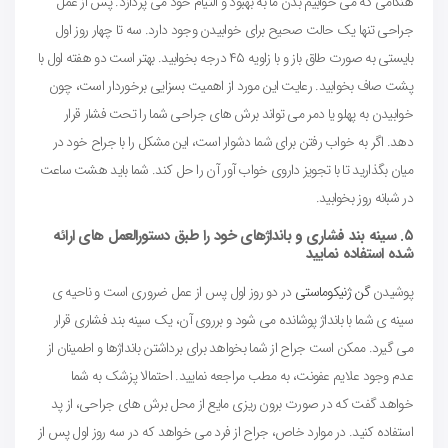
هنگامی که می خوابیم بدن ما به بهبود و التیام خود می پردازد. پس از عمل
جراحی تنها یک حالت صحیح برای خوابیدن وجود دارد. سه تا چهار روز اول
بایستی به صورت طاق باز و با زاویه ۴۵ درجه بخوابید. بهتر است دو هفته اول با
پشت صاف بخوابید. رعایت این مورد از اهمیت بسزایی برخوردار است، چون
خوابیدن به پهلو یا دمر می تواند برش های جراحی شما را تحت فشار قرار
دهد. اگر به خواب رفتن برای شما دشوار است، این مشکل را با جراح خود در
میان بگذارید تا با تجویز داروی خواب آور آن را حل کند. شما باید هشت ساعت
در شبانه روز بخوابید.
۵. سینه بند فشاری و بانداژهای خود را طبق دستورالعمل های ارائه
شده استفاده نمایید
پوشیدن
گن ژنیکوماستی
در دو روز اول پس از عمل ضروری است و ناحیه ی
سینه ی شما با بانداژ پوشانده می شود و برروی آن، یک سینه بند فشاری قرار
می گیرد. ممکن است جراح از شما بخواهد برای برداشتن بانداژها و اطمینان از
عدم وجود علایم عفونت، به مطب مراجعه نمایید. احتمالا پزشک به شما
خواهد گفت که در صورت برون ریزی مایع از محل برش های جراحی، از پد
استفاده کنید. در موارد خاص، جراح از فرد می خواهد که در سه روز اول پس از