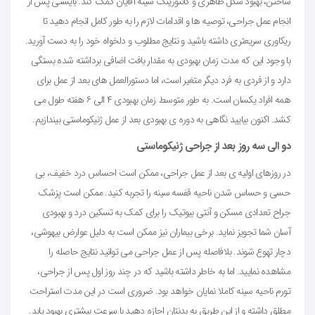
ساختن، بهبود شکل ظاهری و کانتورینگ سینه آقایان کمک کند. بایستی پس از
انجام عمل جراحی، توصیه ها و اقدامات لازم را به طور کامل انجام دهید تا
ریکاوری سریعتری داشته باشید و نتایج مطلوب و دلخواه خود را به دست آورید.
با وجود این که مدت زمان بهبودی به مقدار بافت اضافی برداشته شده بستگی
دارد و از فردی به فرد دیگر متغیر است، اما دستورالعمل های بعد از عمل برای
همه افراد یکسان است. به طور متوسط زمان بهبودی ۴ الی ۶ هفته طول می
کشد. اکنون بیایید نگاهی به دوره ی بهبودی بعد از عمل ژنیکوماستی بیندازیم.
دو الی سه روز بعد از جراحی ژنیکوماستی
در روزهای اولیه ی بعد از عمل جراحی، ممکن است احساس درد خفیف، بی
حسی و حساس شدن ناحیه قفسه سینه را تجربه کنید. ممکن است پزشک
جراح تعدادی مسکن و آنتی بیوتیک را برای کمک به تسکین درد و بهبودی
آسان شما تجویز نماید. برخی بیماران نیز ممکن است به دلیل عوارض بیهوشی،
دچار تهوع شوند. بلافاصله پس از عمل جراحی می توانید نتایج حاصله را
مشاهده نمایید. اما به خاطر داشته باشید که در چند روز اول پس از جراحی،
تورم ناحیه سینه کاملا نمایان خواهد بود. ضروری است در این مدت استراحت
مطلق داشته و از این طریق به بدنتان اجازه دهید با سرعت بیشتری بهبود یابد.