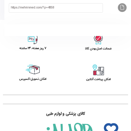
۷ روز ﻫﻔﺘﻪ، ۲۴ ﺳﺎﻋﺘﻪ
ﺿﻤﺎﻧﺖ اﺻﻞ ﺑﻮدن ﮐﺎﻟﺎ
اﻣﮑﺎن ﺗﺤﻮﯾﻞ اﮐﺴﭙﺮس
امکان پرداخت آنلاین
کالای پزشکی و لوازم طبی