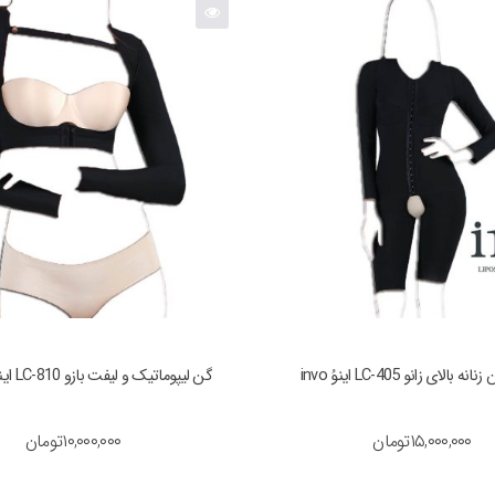
الای زانو LC-405 اینوُ invo
گن لیپوماتیک و لیفت بازو LC-810 اینوُ invo
۱۵,۰۰۰,۰۰۰
تومان
۱۰,۰۰۰,۰۰۰
تومان