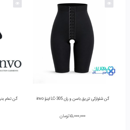
گن شلوارکی تزریق باسن و ران LC-305 اینوُ invo
گن تمام بدن زنانه ب
۱۵,۰۰۰,۰۰۰
تومان