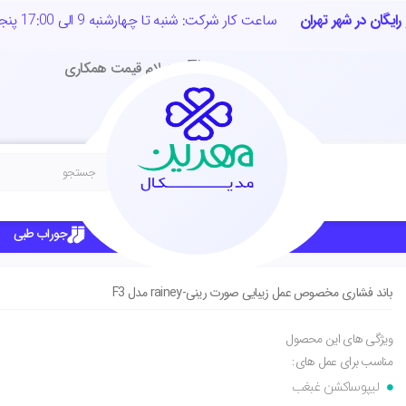
رایگان در شهر تهران
ساعت کار شرکت: شنبه تا چهارشنبه 9 الی 17:00 پنجشنبه 9 الی 12:00
استعلام قیمت همکاری
 مخصوص عمل زیبایی صورت رینی-rainey مدل F3
گن بعد از جراحی
جوراب طبی
باند فشاری مخصوص عمل زیبایی صورت رینی-rainey مدل F3
ویژگی های این محصول
مناسب برای عمل های:
لیپوساکشن غبغب