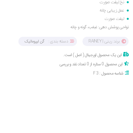
نخ لیفت صورت
عمل زیبایی چانه
لیفت صورت
نواحی پوشش دهی: غبغب، گونه و چانه
گن لیپوماتیک
برند: رینی | RAINEY
دسته بندی :
این یک محصول اورجینال ( اصل ) است.
این محصول 0 ستاره از 0 تعداد نقد و بررسی
شناسه محصول : F 3