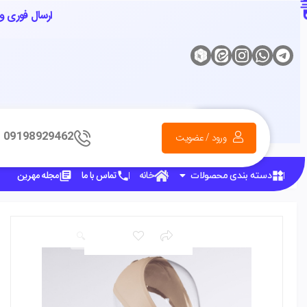
ارسال فوری و 
09198929462
ورود / عضویت
صفحه اصلی
بدون دسته‌بندی
گن غبغب و لیفت صورت
باند فشاری
خانه
تماس با ما
مجله مهرین
دسته بندی محصولات
🔍