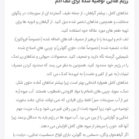
رژیم غذایی توصیه شده برای لنف ادم
غذاهای کامل ، بیشتر گیاهان ، از جمله طیف گسترده ای از سبزیجات در رنگهای
مختلف، و همچنین غذاهای تخمیر شده میل کنید. از گیاهان و ادویه ها برای
تهیه طعم های مورد علاقه خود استفاده کنید.
لنف ادم و ليپيدما را با پرهيز از مصرف قندهاي اضافه شده (خصوصاً فروكتوز)،
غلات تصفيه شده (خصوصاً غلات حاوي گلوتن) و چربي هاي اصلاح شده
شيميايي گرسنه نگه دارید و ضعیف کنید. محصولات حیوانی و غذاهای پر نمک
را در رژیم خود محدود کنید. همچنین به نظر می رسد که محدود کردن مصرف
لبنیات (به غیر از کفیر و ماست) به لیپیدما کمک می کند.
غذاهای کامل همواره انتخابی بهتر است زیرا بیشتر غذاهای آماده حاوی شکر،
نمک، سویا، چربی های ناسالم یا مواد افزودنی نامطلوب هستند. آب میوه (به
غیر از آب سبزیجات سبز) فقط برای افرادی که نمی توانند غذای جامد بخورند
توصیه می شود زیرا آبمیوه باعث از بین رفتن فیبر می شود و یک مزیت مهم
غذایی و گوارشی را از بین می برد. آب میوه ها در رژیم باید به حداقل برسند زیرا
آنها قند خون را سریعتر از میوه های کامل افزایش می دهند.
اگر گیاهخوار، وگان، حساس به گلوتن، دارای انواع حساسیت غذایی ، دیابت یا