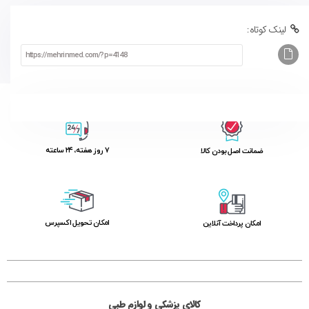
لینک کوتاه:
۷ روز ﻫﻔﺘﻪ، ۲۴ ﺳﺎﻋﺘﻪ
ﺿﻤﺎﻧﺖ اﺻﻞ ﺑﻮدن ﮐﺎﻟﺎ
اﻣﮑﺎن ﺗﺤﻮﯾﻞ اﮐﺴﭙﺮس
امکان پرداخت آنلاین
کالای پزشکی و لوازم طبی