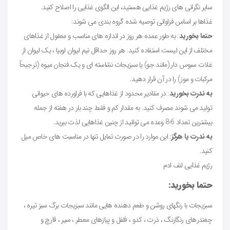
سایر نگرانی های رژیم غذایی هستید، این الگوی غذایی را اصلاح کنید.
غذاها بر اساس فراوانی توصیه شده گروه بندی می شوند:
حتما بخورید
: به طور عمده هر روز در اندازه های مناسب و معقول از غذاهای
مختلف از این لیست استفاده کنید. هر روز حداقل نیم لیوان لوبیا ، یک لیوان از
غلات سبوس دار (مانند جو) یا سبزیجات نشاسته ای و یک فنجان میوه (ترجیحاً
مرکبات و موز) را در آن قرار دهید.
به ندرت بخورید
: در مقادیر محدود از غذاهایی که با فراورده های حیوانی
تولید می شوند مصرف کنید. به مقدار کم و فقط چند بار در هفته از جمله
بیشترین تعداد 6-8 وعده می توانید از چنین غذاهایی لذت ببرید.
به ندرت یا هرگز
: این موارد را در صورت تمایل تنها در مناسبت های خاص میل
کنید.
رژیم غذایی لنف ادم
حتما بخورید:
سبزیجات با رنگهای روشن و طعم دهنده هایی مانند سبزیجات برگ سبز تیره ،
چغندرهای رنگارنگ ، ذرت ، کدو ، فلفل و پیازهای معطر ، سیر ، قارچ و