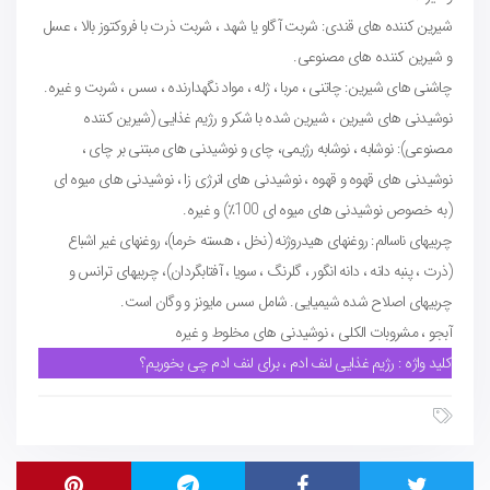
شیرین کننده های قندی: شربت آگاو یا شهد ، شربت ذرت با فروکتوز بالا ، عسل
و شیرین کننده های مصنوعی.
چاشنی های شیرین: چاتنی ، مربا ، ژله ، مواد نگهدارنده ، سس ، شربت و غیره.
نوشیدنی های شیرین ، شیرین شده با شکر و رژیم غذایی (شیرین کننده
مصنوعی): نوشابه ، نوشابه رژیمی، چای و نوشیدنی های مبتنی بر چای ،
نوشیدنی های قهوه و قهوه ، نوشیدنی های انرژی زا ، نوشیدنی های میوه ای
(به خصوص نوشیدنی های میوه ای 100٪) و غیره.
چربیهای ناسالم: روغنهای هیدروژنه (نخل ، هسته خرما)، روغنهای غیر اشباع
(ذرت ، پنبه دانه ، دانه انگور ، گلرنگ ، سویا ، آفتابگردان)، چربیهای ترانس و
چربیهای اصلاح شده شیمیایی. شامل سس مایونز و وگان است.
آبجو ، مشروبات الکلی ، نوشیدنی های مخلوط و غیره
کلید واژه : رژیم غذایی لنف ادم ، برای لنف ادم چی بخوریم؟