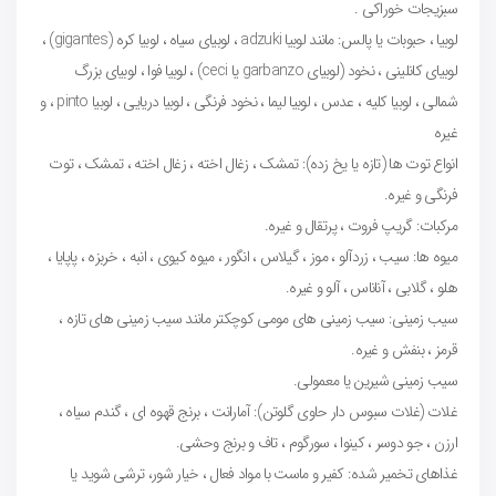
سبزیجات خوراکی .
لوبیا ، حبوبات یا پالس: مانند لوبیا adzuki ، لوبیای سیاه ، لوبیا کره (gigantes) ،
لوبیای کانلینی ، نخود (لوبیای garbanzo یا ceci) ، لوبیا فوا ، لوبیای بزرگ
شمالی ، لوبیا کلیه ، عدس ، لوبیا لیما ، نخود فرنگی ، لوبیا دریایی ، لوبیا pinto ، و
غیره
انواع توت ها (تازه یا یخ زده): تمشک ، زغال اخته ، زغال اخته ، تمشک ، توت
فرنگی و غیره.
مرکبات: گریپ فروت ، پرتقال و غیره.
میوه ها: سیب ، زردآلو ، موز ، گیلاس ، انگور ، میوه کیوی ، انبه ، خربزه ، پاپایا ،
هلو ، گلابی ، آناناس ، آلو و غیره.
سیب زمینی: سیب زمینی های مومی کوچکتر مانند سیب زمینی های تازه ،
قرمز ، بنفش و غیره.
سیب زمینی شیرین یا معمولی.
غلات (غلات سبوس دار حاوی گلوتن): آمارانت ، برنج قهوه ای ، گندم سیاه ،
ارزن ، جو دوسر ، کینوا ، سورگوم ، تاف و برنج وحشی.
غذاهای تخمیر شده: کفیر و ماست با مواد فعال ، خیار شور، ترشی شوید یا