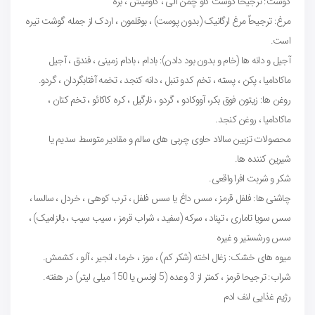
گوشت: ترجیحا گوشت گاو چمن آلی ، گاومیش ، بره
مرغ: ترجیحاً مرغ ارگانیک (بدون پوست) ، بوقلمون ، اردک از جمله گوشت تیره
است.
آجیل و دانه ها (خام و بدون بود دادن): بادام ، بادام زمینی ، فندق ، آجیل
ماکادامیا ، پکن ، پسته ، تخم کدو تنبل ، دانه کنجد ، تخمه آفتابگردان ، گردو.
روغن ها: زیتون فوق بکر، آووکادو ، گردو ، نارگیل ، کره کاکائو ، تخم کتان ،
ماکادامیا ، روغن کنجد.
محصولات تزیین سالاد حاوی چربی های سالم و مقادیر متوسط سدیم یا
شیرین کننده ها.
شکر و شربت افرا واقعی.
چاشنی ها: فلفل قرمز ، سس داغ یا سس فلفل ، ترب کوهی ، خردل ، سالسا ،
سس سویا تاماری ، تپناد ، سرکه (سفید ، شراب قرمز ، سیب سیب ، بالزامیک) ،
سس ورشستیر و غیره
میوه های خشک: زغال اخته (شکر کم) ، موز ، خرما ، انجیر ، آلو ، کشمش.
شراب: ترجیحا قرمز ، کمتر از 3 وعده (5 اونس یا 150 میلی لیتر) در هفته.
رژیم غذایی لنف ادم