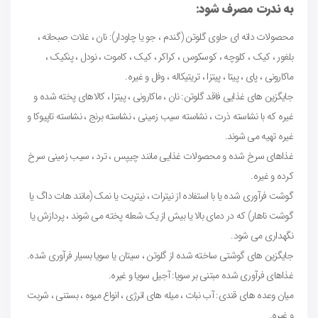
به ندرت مصرف شود:
محصولات دانه ای حاوی گلوتن (گندم ، جو یا چاودار): نان ، غلات صبحانه ،
بلغور ، کیک ، کلوچه ، کوسکوس ، کراکر ، کیک ، کاموت ، نودل ، پنکیک ،
ماکارونی ، پای ، پیتا ، پیتزا ، تریتیکاله ، وفل و غیره.
جایگزین های غذایی فاقد گلوتن: نان ، ماکارونی ، پیتزا ، کالاهای پخته شده و
غیره که با نشاسته ذرت ، نشاسته سیب زمینی ، نشاسته برنج ، نشاسته تاپیوکا و
غیره تهیه می شوند.
غذاهای سرخ شده و محصولات غذایی مانند چیپس ، ترد ، سیب زمینی سرخ
کرده و غیره.
گوشت فرآوری شده یا با استفاده از نیترات ، نیتریت یا نمک (مانند هات داگ یا
گوشت ناهار) که در دمای بالا یا بیش از یک شعله پخته می شوند ، پردازش یا
نگهداری می شود.
جایگزین های گوشتی ساخته شده از گلوتن ، سیتان یا سویا بسیار فرآوری شده.
غذاهای فرآوری شده مبتنی بر سویا: آجیل سویا و غیره.
میان وعده های قندی: آب نبات ، میله های انرژی ، انواع میوه ، بستنی ، شربت
و غیره.