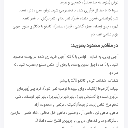
ترش (منوط به حد نمک) ، کیمچی و غیره.
سویا که با حداقل فرآوری شده یا تخمیر می شود: توفو ، میزو ، ناتو ، تمپه.
شیر (نوشیدنی شیرین نشده شیر): شیر بادام ، شیر نارگیل ، یا شیر کنف.
قهوه ، چای (سیاه ، سبز ، گیاهی ، قرمز ، سفید) ، کاکائو یا کاکائوی بدون چربی.
رژیم غذایی لنف ادم
در مقادیر محدود بخورید:
آجیل برزیل: به اندازه 1 اونس یا 6 تکه آجیل خریداری شده در پوسته محدود
کنید ، یا 3 عدد آجیل بدون پوسته، یا بجای آن مکمل سلنیوم مصرف کنید ، نه
هر دو.
شکلات: شکلات تیره با کاکائو 70٪ یا بیشتر.
لبنیات (ترجیحا ارگانیک ، برای لیپیدما توصیه نمی شود): کره، پنیر (پنیرهای
فرآوری نشده یا گسترش پنیر) ، پنیر شیر بز (پنیر بز) ، پنیر شیر گوسفند ، شیر.
تخم مرغ شامل زرده: ترجیحاً ارگانیک ، مرتعی یا محدوده آزاد
ماهی: ماهی تن ، ماهی آزاد وحشی ، ماهی خال مخالی ، شاه ماهی ، ساردین
، لنگرگاه و سایر غذاهای دریایی با چربیهای اشباع نشده امگا 3.