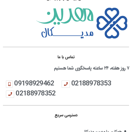
تماس با ما
۷ روز هفته، ۲۴ ساعته پاسخگوی شما هستیم
09198929462
02188978353
02188978352
دسترسی سریع
همکاری با مهرین مدیکال