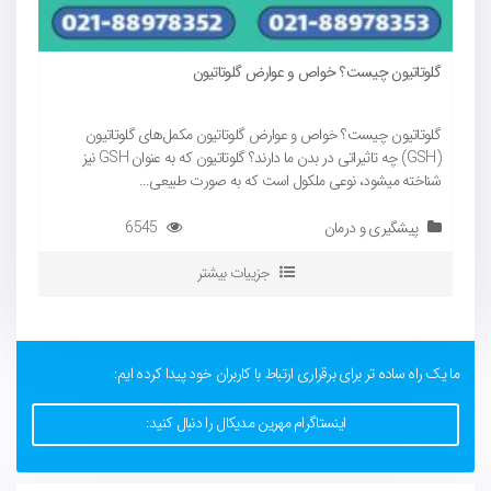
گلوتاتیون چیست؟ خواص و عوارض گلوتاتیون
10 مشکل ع
گلوتاتیون چیست؟ خواص و عوارض گلوتاتیون مکمل‌های گلوتاتیون
(GSH) چه تاثیراتی در بدن ما دارند؟ گلوتاتیون که به عنوان GSH نیز
ی
شناخته میشود، نوعی ملکول است که به صورت طبیعی...
پیشگیری و درمان
6545
جزییات بیشتر
ما یک راه ساده تر برای برقراری ارتباط با کاربران خود پیدا کرده ایم:
اینستاگرام مهرین مدیکال را دنبال کنید: