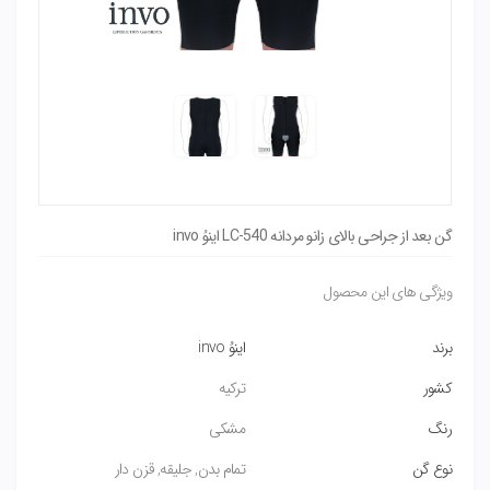
گن بعد از جراحی بالای زانو مردانه LC-540 اینوُ invo
ویژگی های این محصول
برند
اینوُ invo
کشور
ترکیه
رنگ
مشکی
نوع گن
تمام بدن, جلیقه, قزن دار