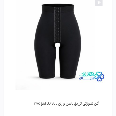
گن شلوارکی تزریق باسن و ران LC-305 اینوُ invo
گ