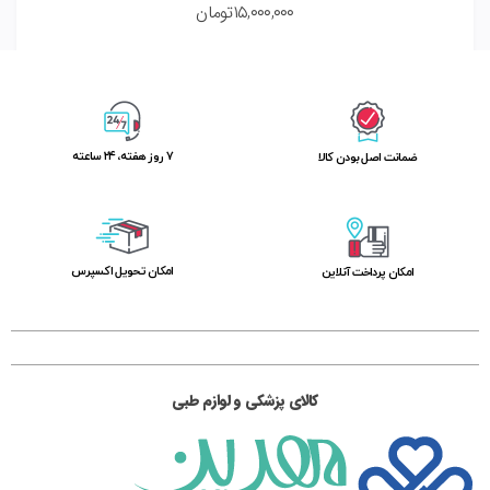
۱۵,۰۰۰,۰۰۰
تومان
۷ روز ﻫﻔﺘﻪ، ۲۴ ﺳﺎﻋﺘﻪ
ﺿﻤﺎﻧﺖ اﺻﻞ ﺑﻮدن ﮐﺎﻟﺎ
اﻣﮑﺎن ﺗﺤﻮﯾﻞ اﮐﺴﭙﺮس
امکان پرداخت آنلاین
کالای پزشکی و لوازم طبی