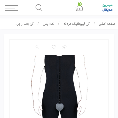
0
صفحه اصلی
گن لیپوماتیک مردانه
تمام بدن
گن بعد از جراحی بالای زانو مردانه LC-540 اینوُ invo
🔍