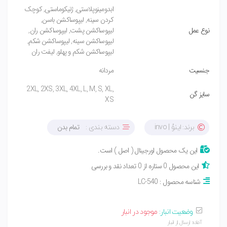
ابدومینوپلاستی, ژنیکوماستی, کوچک
کردن سینه, لیپوساکشن باسن,
نوع عمل
لیپوساکشن پشت, لیپوساکشن ران,
لیپوساکشن سینه, لیپوساکشن شکم,
لیپوساکشن شکم و پهلو, لیفت ران
جنسیت
مردانه
2XL, 2XS, 3XL, 4XL, L, M, S, XL,
سایز گن
XS
تمام بدن
برند: اینوُ | invo
دسته بندی :
این یک محصول اورجینال ( اصل ) است.
این محصول 0 ستاره از 0 تعداد نقد و بررسی
شناسه محصول : LC-540
وضعیت انبار:
موجود در انبار
آماده ارسال از انبار