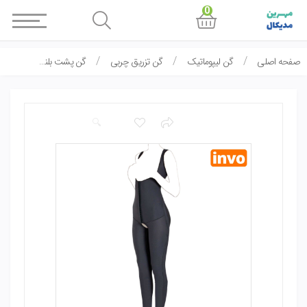
0
صفحه اصلی
گن لیپوماتیک
گن تزریق چربی
گن پشت بلند تا مچ پا LC-260 اینوُ invo
🔍