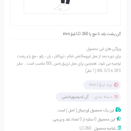
گن پشت بلند تا مچ پا LC-260 اینوُ invo
ویژگی های این محصول
برای دوره بعد از عمل لیپوساکشن شکم ، تروکانتر ، ران ، زانو ، مچ پا و پشت
توصیه می شود. همچنین برای عمل تزریق باسن BBL مناسب است .. سایز
3XS تا 4XL 5/5 (1 نظر)
برند: اینوُ | invo
گن ابدومینوپلاستی
دسته بندی :
این یک محصول اورجینال ( اصل ) است.
این محصول 0 ستاره از 0 تعداد نقد و بررسی
شناسه محصول : LC-260