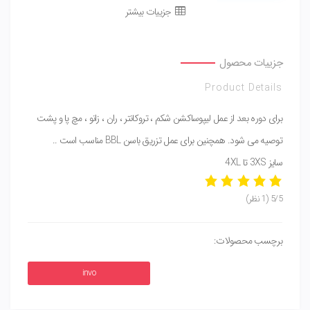
جزییات بیشتر
جزییات محصول
Product Details
برای دوره بعد از عمل لیپوساکشن شکم ، تروکانتر ، ران ، زانو ، مچ پا و پشت
توصیه می شود. همچنین برای عمل تزریق باسن BBL مناسب است ..
سایز 3XS تا 4XL
5/5
(1 نظر)
برچسب محصولات:
invo