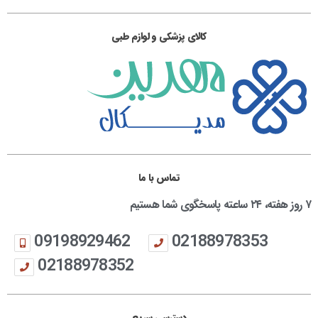
کالای پزشکی و لوازم طبی
تماس با ما
۷ روز هفته، ۲۴ ساعته پاسخگوی شما هستیم
09198929462
02188978353
02188978352
دسترسی سریع