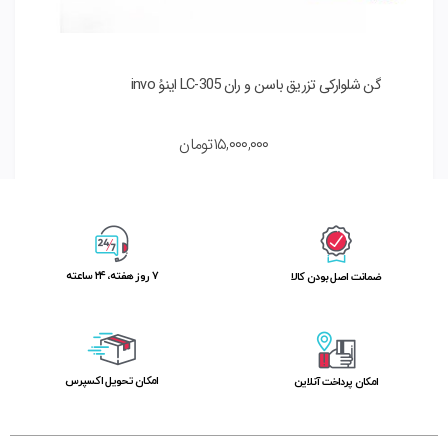
گن شلوارکی تزریق باسن و ران LC-305 اینوُ invo
گ
۱۵,۰۰۰,۰۰۰
تومان
۷ روز ﻫﻔﺘﻪ، ۲۴ ﺳﺎﻋﺘﻪ
ﺿﻤﺎﻧﺖ اﺻﻞ ﺑﻮدن ﮐﺎﻟﺎ
اﻣﮑﺎن ﺗﺤﻮﯾﻞ اﮐﺴﭙﺮس
امکان پرداخت آنلاین