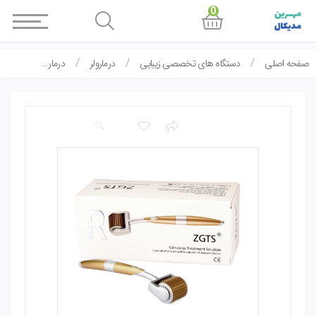
0
صفحه اصلی
دستگاه های تخصصی زیبایی
درمارولر
درمارولر ZGTS derma roller 1.5mm
🔍