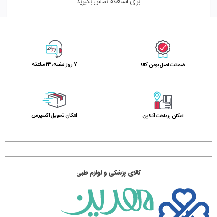
برای استعلام تماس بگیرید
۷ روز ﻫﻔﺘﻪ، ۲۴ ﺳﺎﻋﺘﻪ
ﺿﻤﺎﻧﺖ اﺻﻞ ﺑﻮدن ﮐﺎﻟﺎ
اﻣﮑﺎن ﺗﺤﻮﯾﻞ اﮐﺴﭙﺮس
امکان پرداخت آنلاین
کالای پزشکی و لوازم طبی