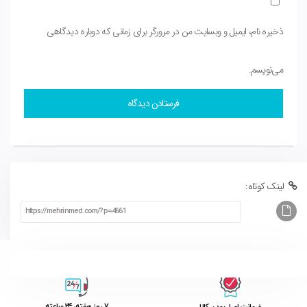
ذخیره نام، ایمیل و وبسایت من در مرورگر برای زمانی که دوباره دیدگاهی
می‌نویسم.
لینک کوتاه:
۷ روز ﻫﻔﺘﻪ، ۲۴ ﺳﺎﻋﺘﻪ
ﺿﻤﺎﻧﺖ اﺻﻞ ﺑﻮدن ﮐﺎﻟﺎ