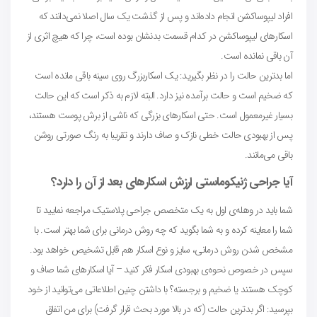
افراد لیپوساکشن انجام داده‌اند و پس از گذشت یک سال اصلا نمی‌دانند که
اسکارهای لیپوساکشن در کدام قسمت بدنشان بوده است، چرا که هیچ اثری از
آن باقی نمانده است.
اما بدترین حالت را در نظر بگیرید: یک اسکاربزرگ روی سینه باقی مانده است
که ضخیم است و حالت برآمده نیز دارد. البته لازم به ذکر است که این حالت
بسیار غیرمعمول است. حتی اسکارهای بزرگی که ناشی از برش پوست هستند،
پس از بهبودی حالت خطی نازک و صاف دارند و تقریبا به رنگ صورتی روشن
باقی می‌مانند.
آیا جراحی ژنیکوماستی ارزش اسکارهای بعد از آن را دارد؟
شما باید در وهله‌ی اول به یک متخصص جراحی پلاستیک مراجعه نمایید تا
شما را معاینه کرده و به شما بگوید که چه روش درمانی برای شما بهتر است. با
مشخص شدن روش درمانی، سایز و نوع اسکار هم قابل تشخیص خواهد بود.
سپس در خصوص نحوه‌ی بهبودی اسکار فکر کنید – آیا اسکارهای شما صاف و
کوچک هستند یا ضخیم و برجسته؟ با داشتن چنین اطلاعاتی می‌توانید از خود
بپرسید: اگر بدترین حالت (که در بالا مورد بحث قرار گرفت) برای من اتفاق