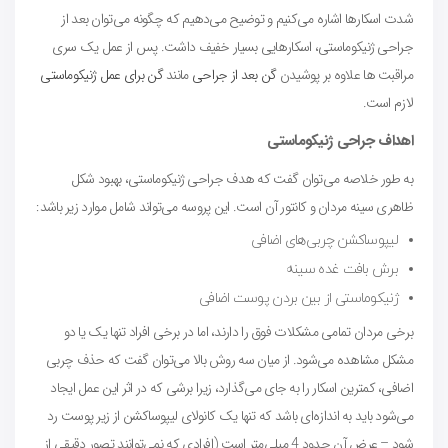
شدت اسکارها اشاره می‌کنیم و توضیح می‌دهیم که چگونه می‌توان بعد از
جراحی ژنیکوماستی، اسکارهایی بسیار خفیف داشت. پس از عمل یک سری
مراقبت ها علاوه بر پوشیدن
گن بعد از جراحی
مانند
گن برای عمل ژنیکوماستی
لازم است.
اهداف جراحی ژنیکوماستی
به طور خلاصه می‌توان گفت که هدف جراحی ژنیکوماستی، بهبود شکل
ظاهری سینه مردان و کانتور آن است. این پروسه می‌تواند شامل موارد زیر باشد:
لیپوساکشن چربی‌های اضافی
برش بافت غده سینه
ژنیکوماستی از بین بردن پوست اضافی
برخی مردان تمامی مشکلات فوق را دارند، اما در برخی افراد تنها یک یا دو
مشکل مشاهده می‌شود. از میان سه روش بالا می‌توان گفت که حذف چربی
اضافی، کمترین اسکار را به جای می‌گذارد، زیرا برشی که در اثر این عمل ایجاد
می‌شود باید به اندازه‌ای باشد که تنها یک کانولای لیپوساکشن از زیر پوست رد
شود – عرض آن حدود 4 میلی‌متر است (افرادی که نمی‌توانند تصور دقیقی از