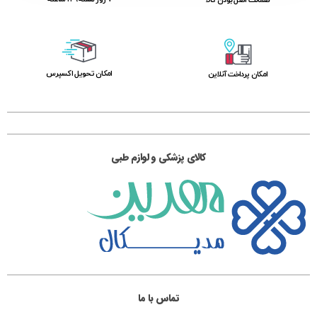
اﻣﮑﺎن ﺗﺤﻮﯾﻞ اﮐﺴﭙﺮس
امکان پرداخت آنلاین
کالای پزشکی و لوازم طبی
تماس با ما