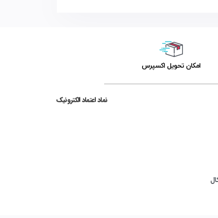
اﻣﮑﺎن ﺗﺤﻮﯾﻞ اﮐﺴﭙﺮس
نماد اعتماد الکترونیک
ال