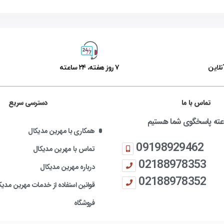
نلاین
۷ روز ﻫﻔﺘﻪ، ۲۴ ﺳﺎﻋﺘﻪ
تماس با ما
دسترسی سریع
همکاری با مهرین مدیکال
09198929462
تماس با مهرین مدیکال
02188978353
درباره مهرین مدیکال
02188978352
قوانین استفاده از خدمات مهرین مدیک
فروشگاه