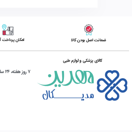
امکان پرداخت آ
ﺿﻤﺎﻧﺖ اﺻﻞ ﺑﻮدن ﮐﺎﻟﺎ
کالای پزشکی و لوازم طبی
۷ روز هفته، ۲۴ ساعته پاسخگوی شما هستیم