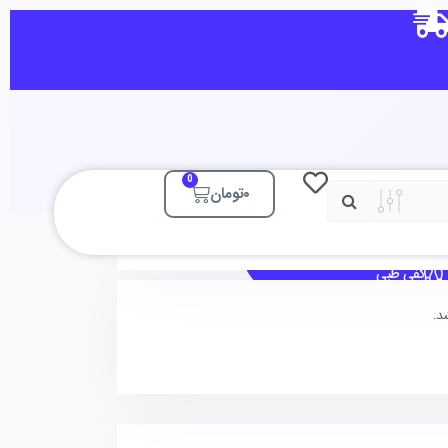
0
۰
تومان
کفی طبی
د.