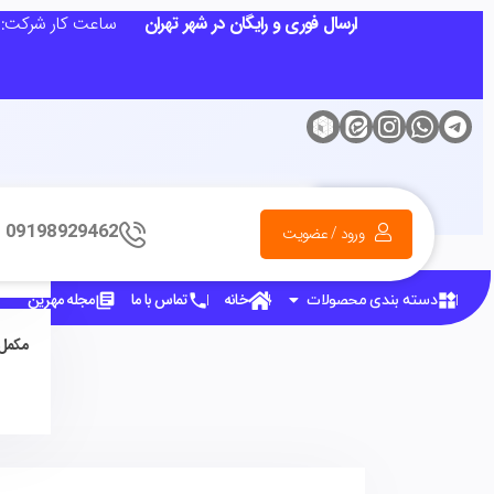
ارسال فوری و رایگان در شهر تهران
ساعت کار شرکت: شنبه تا چهارشنبه 9 ا
09198929462
ورود / عضویت
صفحه
خانه
تماس با ما
مجله مهرین
دسته بندی محصولات
مکمل