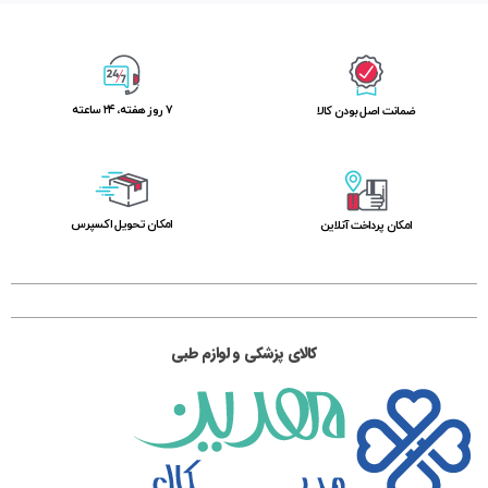
۷ روز ﻫﻔﺘﻪ، ۲۴ ﺳﺎﻋﺘﻪ
ﺿﻤﺎﻧﺖ اﺻﻞ ﺑﻮدن ﮐﺎﻟﺎ
اﻣﮑﺎن ﺗﺤﻮﯾﻞ اﮐﺴﭙﺮس
امکان پرداخت آنلاین
کالای پزشکی و لوازم طبی